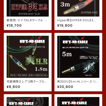
新発売! マイクXLRケーブル HY
Hyper爽【HYPER SOU】3ｍ
PER爽XLR【HYPER SOU XL
HHLシリーズ
¥18,700
¥19,800
R】3ｍ HHLシリーズ
宅録専用エレアコ用ケーブル
爽【SOU】5ｍ HLシリーズ リニ
爽H.R【SOU HOME RECORD
ューアル（被覆スリーブ黒に変
¥8,800
¥30,800
ING】1.8ｍ
更）