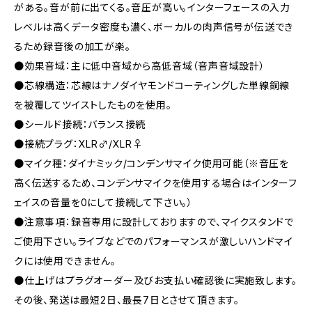
がある。音が前に出てくる。音圧が高い。インターフェースの入力
レベルは高くデータ密度も濃く、ボーカルの肉声信号が伝送でき
るため録音後の加工が楽。
●効果音域：主に低中音域から高低音域（音声音域設計）
●芯線構造：芯線はナノダイヤモンドコーティングした単線銅線
を被覆してツイストしたものを使用。
●シールド接続：バランス接続
●接続プラグ：XLR♂/XLR♀
●マイク種：ダイナミック/コンデンサマイク使用可能（※音圧を
高く伝送するため、コンデンサマイクを使用する場合はインターフ
ェイスの音量を0にして接続して下さい。）
●注意事項：録音専用に設計しておりますので、マイクスタンドで
ご使用下さい。ライブなどでのパフォーマンスが激しいハンドマイ
クには使用できません。
●仕上げはプラグオーダー及びお支払い確認後に実施致します。
その後、発送は最短2日、最長7日とさせて頂きます。