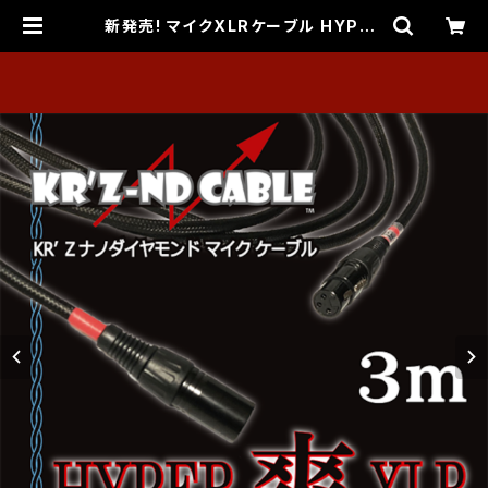
新発売! マイクXLRケーブル HYPER
爽XLR【HYPER SOU XLR】3ｍ H
HLシリーズ | KR'Z ND CABLE