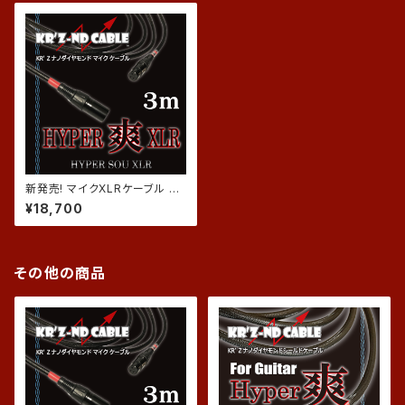
新発売! マイクXLRケーブル HY
PER爽XLR【HYPER SOU XL
¥18,700
R】3ｍ HHLシリーズ
その他の商品