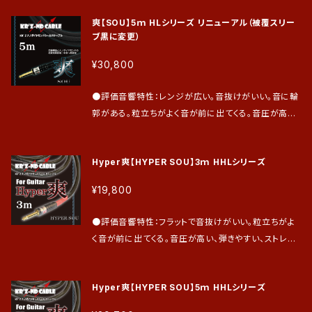
びお支払い確認後に致します。 その後、発送は最短2
ら高音域 ●芯線構造：芯線は銅線をツイストしたもの
日、最長7日とさせて頂きます。 ●保証期間は到着日よ
爽【SOU】5ｍ HLシリーズ リニューアル（被覆スリー
を使用。 ●シールド接続：アンバランス接続 ●評価が
り1年間。（前半の6ヵ月は過失による不具合も無償で
ブ黒に変更）
高い楽器：エレキアコスティックギター、キーボード、エ
修理・交換致します。後半の6ヵ月は通常の保証とさせ
レキピアノ、エレキバイオリン等。特にプロギタリストか
¥30,800
て頂きます。）
らは、アクティブ系ピックアップのギターで圧倒的な支
持を頂いています。 ●ご評価を頂き、ご愛用頂いている
●評価音響特性：レンジが広い。音抜けがいい。音に輪
プロミュージシャン ギター：今 剛 氏、丹波 博幸 氏、竹
郭がある。粒立ちがよく音が前に出てくる。音圧が高い。
内 道郎 氏 キーボード：寺田 正彦 氏 エレキバ
高音域に透明感がある。 ●効果音域：主に中低音域か
イオリン：武藤 佑生 氏 他多数 ●仕上げはプラグオ
ら高音域 ●芯線構造：芯線は銅線をツイストしたもの
ーダー及びお支払い確認後に実施致します。 その後、
Hyper爽【HYPER SOU】3ｍ HHLシリーズ
を使用。 ●シールド接続：アンバランス接続 ●評価が
発送は最短2日、最長7日とさせて頂きます。 ●保証期
高い楽器：エレキアコスティックギター、キーボード、エ
¥19,800
間は到着日より1年間。（前半の6ヵ月は過失による不
レキピアノ、エレキバイオリン等。特にプロギタリストか
具合も無償で修理・交換致します。後半の6ヵ月は通常
らは、アクティブ系ピックアップのギターで圧倒的な支
●評価音響特性：フラットで音抜けがいい。粒立ちがよ
の保証とさせて頂きます。）
持を頂いています。 ●ご評価を頂き、ご愛用頂いている
く音が前に出てくる。音圧が高い、弾きやすい、ストレス
プロミュージシャン ギター：今 剛 氏、丹波 博幸 氏、
がない。 LINE入力にも適しておりインターフェースの
竹内 道郎 氏 キーボード：寺田 正彦 氏 エレキ
入力レベルは高くデータ密度も濃く、ギターのもつ本来
バイオリン：武藤 佑生 氏 他多数 ●仕上げはプラグ
Hyper爽【HYPER SOU】5ｍ HHLシリーズ
の音が伝送できるため録音後の加工が楽。 エフェクタ
オーダー及びお支払い確認後に実施致します。 その
ーからアンプまでの2次側にも力を発揮し、作った音の