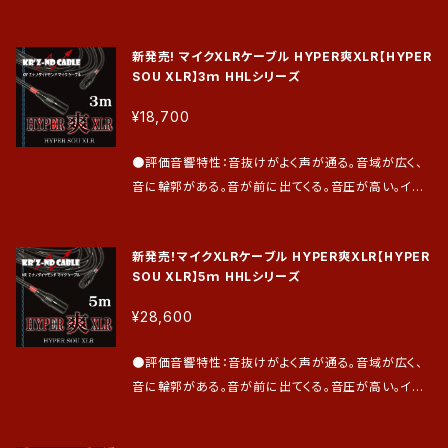
後半の6ヵ月は通常の保証とさせて頂きます。）
がない。LINE入力にも適しておりインターフェースの
バランス接続 ●評価が高い楽器：エレキベース 、エレ
入力レベルは高くデータ密度も濃く、ベースのもつ本来
キコントラバス、エレキチェロ、エレキギター、フルアコ
新発売! マイクXLRケーブル HYPER爽XLR【HYPER
の音が伝送できるため録音後の加工が楽。エフェクタ
他 ●ご評価を頂き、ご愛用頂いているプロベーシスト
SOU XLR】3ｍ HHLシリーズ
ーからアンプまでの2次側にも力を発揮し、作った音の
山内 薫 氏、岡沢 茂 氏、日野JINO賢二 氏、石橋 順
信号を減衰なく送電できます。最近はギタリストからも
¥18,700
氏、河原 真 氏、他多数 ●仕上げはプラグオーダー及
評価を得ています。 ●効果音域：主に低音域から中音
びお支払い確認後に実施致します。 その後、発送は最
域（ベース用にレンジ幅を設計） ●芯線構造：芯線は
●評価音響特性：音抜けがよく声が通る。音域が広く、
短2日、最長7日とさせて頂きます。 ●保証期間は到着
銅線をツイストしたものを使用。 ●シールド接続：アン
音に輪郭がある。音が前に出てくる。音圧が高い。イン
日より1年間。（前半の6ヵ月は過失による不具合も無償
バランス接続 ●評価が高い楽器：エレキベース ●ご評
ターフェースの入力レベルは高くデータ密度も濃く、ボ
で修理・交換致します。後半の6ヵ月は通常の保証とさ
価を頂き、ご愛用頂いているプロベーシスト 山内 薫
ーカルの肉声信号が伝送できるため録音後の加工が
せて頂きます。）
氏、岡沢 茂 氏、日野JINO賢二 氏、石橋 順 氏、河原 真
新発売！マイクXLRケーブル HYPER爽XLR【HYPER
楽。 ●効果音域：主に低中音域から高低音域（音声音
氏、他多数 ●仕上げはプラグオーダー及びお支払い確
SOU XLR】5ｍ HHLシリーズ
域設計） ●芯線構造：芯線はナノダイヤモンドコーティ
認後に実施致します。 その後、発送は最短2日、最長7
ングした単線銅線を被覆してツイストしたものを使用。
¥28,600
日とさせて頂きます。 ●保証期間は到着日より1年間。
●シールド接続：バランス接続 ●接続プラグ：XLR♂/X
（前半の6ヵ月は過失による不具合も無償で修理・交換
LR♀ ●マイク種：ダイナミック/コンデンサマイク使用
●評価音響特性：音抜けがよく声が通る。音域が広く、
致します。後半の6ヵ月は通常の保証とさせて頂きま
可能（※音圧を高く伝送するため、コンデンサマイクを
音に輪郭がある。音が前に出てくる。音圧が高い。イン
す。）
使用する場合はインターフェイスの音量を0にして接続
ターフェースの入力レベルは高くデータ密度も濃く、ボ
して下さい。） ●注意事項：録音専用に設計しておりま
ーカルの肉声信号が伝送できるため録音後の加工が