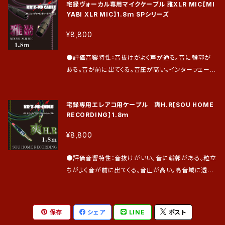
すので、マイクスタンドでご使用下さい。ライブなどでの
宅録ヴォーカル専用マイクケーブル 雅XLR MIC【MI
楽。 ●効果音域：主に低中音域から高低音域（音声音
パフォーマンスが激しいハンドマイクには使用できませ
YABI XLR MIC】1.8ｍ SPシリーズ
域設計） ●芯線構造：芯線はナノダイヤモンドコーティ
ん。 ●仕上げはプラグオーダー及びお支払い確認後に
ングした単線銅線を被覆してツイストしたものを使用。
¥8,800
実施致します。 その後、発送は最短2日、最長7日とさ
●シールド接続：バランス接続 ●接続プラグ：XLR♂/X
せて頂きます。 ●保証期間は到着日より1年間。（前半
LR♀ ●マイク種：ダイナミック/コンデンサマイク使用
●評価音響特性：音抜けがよく声が通る。音に輪郭が
の6ヵ月は過失による不具合も無償で修理・交換致しま
可能（※音圧を高く伝送するため、コンデンサマイクを
ある。音が前に出てくる。音圧が高い。インターフェース
す。後半の6ヵ月は通常の保証とさせて頂きます。）
使用する場合はインターフェイスの音量を0にして接続
の入力レベルは高くデータ密度も濃く、ボーカルの肉声
して下さい。） ●注意事項：録音専用に設計しておりま
信号が伝送できるため録音後の加工が楽。 ●効果音
すので、マイクスタンドでご使用下さい。ライブなどでの
宅録専用エレアコ用ケーブル 爽H.R【SOU HOME
域：主に低中音域から高低音域（ボーカル音域設計）
パフォーマンスが激しいハンドマイクには使用できませ
RECORDING】1.8ｍ
●芯線構造：中心銅線に螺旋状に細い絶縁銅線を巻き
ん。 ●仕上げはプラグオーダー及びお支払い確認後に
付けたもの（特殊スパイラル線）を使用。 ●シールド接
¥8,800
実施致します。 その後、発送は最短2日、最長7日とさ
続：バランス接続 ●接続プラグ：XLR♂/XLR♀ ●マイ
せて頂きます。 ●保証期間は到着日より1年間。（前半
ク種：ダイナミック/コンデンサマイク使用可能（※音圧
●評価音響特性：音抜けがいい。音に輪郭がある。粒立
の6ヵ月は過失による不具合も無償で修理・交換致しま
を高く伝送するため、コンデンサマイクを使用する場合
ちがよく音が前に出てくる。音圧が高い。高音域に透明
す。後半の6ヵ月は通常の保証とさせて頂きます。）
はインターフェイスの音量を0にして接続して下さい。）
感がある。インターフェースの入力レベルは高くデータ
●注意事項：宅録専用に設計しておりますので、ライブ
密度も濃く、ギターのもつ本来の音が伝送できるため録
などでのパフォーマンスが激しいハンドマイクには使用
音後の加工が楽。 ●効果音域：主に低音域から高音域
保存
シェア
LINE
ポスト
できません。 ●仕上げはプラグオーダー及びお支払い
（フルレンジ設計） ●芯線構造：芯線は銅線をツイスト