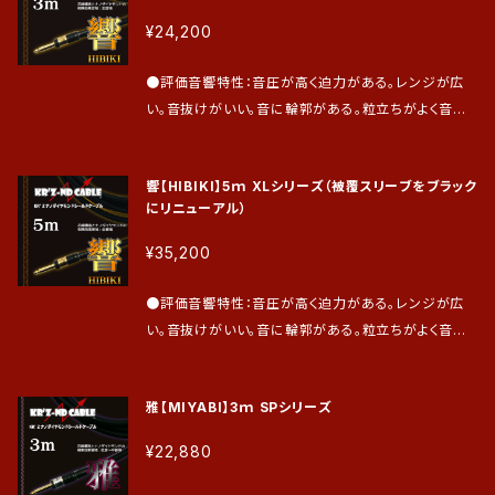
¥24,200
●評価音響特性：音圧が高く迫力がある。レンジが広
い。音抜けがいい。音に輪郭がある。粒立ちがよく音が
前に出てくる。 ●効果音域：低音域から高音域まで全
音域 ●芯線構造：芯線は2本の並行線にクロスする形
響【HIBIKI】5ｍ XLシリーズ（被覆スリーブをブラック
で銅線を編み込んだものを使用。 ●シールド接続：ア
にリニューアル）
ンバランス接続 ●評価が高い楽器：全てのエレキ系ギ
ター、エレキベース、キーボード、エレキピアノ、エレキ
¥35,200
バイオリン等。 ●ご評価を頂き、ご愛用頂いているプロ
ミュージシャン ギター：今 剛 氏、丹波 博幸 氏、土方
●評価音響特性：音圧が高く迫力がある。レンジが広
隆行 氏、梶原順 氏、竹内 道郎 氏 ベース：山内 薫
い。音抜けがいい。音に輪郭がある。粒立ちがよく音が
氏、岡沢 茂 氏、日野JINO賢二 氏、中村 雅雄 氏、石橋
前に出てくる。 ●効果音域：低音域から高音域まで全
順 氏、河原 真氏、他多数 ※お詫び、誠に申し訳ござい
音域 ●芯線構造：芯線は2本の並行線にクロスする形
ませんが響の被覆スリーブ（黒・白クロス線入り)が生
雅【MIYABI】3ｍ SPシリーズ
で銅線を編み込んだものを使用。 ●シールド接続：ア
産中止となり、黒の被覆スリーブに変更させて頂きま
ンバランス接続 ●評価が高い楽器：全てのエレキ系ギ
¥22,880
す。ご容赦下さい。 ●仕上げはプラグオーダー及びお
ター、キーボード、エレキピアノ、エレキバイオリン等。
支払い確認後に実施致します。 その後、発送は最短2
特にプロギタリストとベーシストからは、圧倒的な絶賛