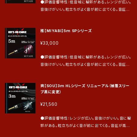
●評価音響特性：低音域に輪郭がある。レンジが広い。
日、最長7日とさせて頂きます。 ●保証期間は到着日よ
評価と支持を頂いています。 ●ご評価を頂き、ご愛用頂
音抜けがいい。粒立ちがよく音が前に出てくる。音圧が
り1年間。（前半の6ヵ月は過失による不具合も無償で
いているプロミュージシャン ギター：今 剛 氏、丹波 博
高い。 ●効果音域：主に低音域から中高音域まで ●芯
修理・交換致します。後半の6ヵ月は通常の保証とさせ
幸 氏、土方隆行 氏、梶原順 氏、竹内 道郎 氏 ベー
線構造：中心銅線に螺旋状に細い絶縁銅線を巻き付け
て頂きます。）
ス：山内 薫 氏、岡沢 茂 氏、日野JINO賢二 氏、中村 雅
雅【MIYABI】5ｍ SPシリーズ
たもの（特殊スパイラル線）を使用。 ●シールド接続：ア
雄 氏、石橋 順 氏、河原 真氏、他多数 ※お詫び、誠に
ンバランス接続 ●評価が高い楽器：全てのエレキギタ
申し訳ございませんが響の被覆スリーブ（黒・白クロス
¥33,000
ー、エレキベース。特にベースのプロミュージシャンが
線入り)が生産中止となり、黒の被覆スリーブに変更さ
圧倒的に支持を頂いてます。 ●ご評価を頂き、ご愛用
せて頂きます。ご容赦下さい。 ●仕上げはプラグオーダ
●評価音響特性：低音域に輪郭がある。レンジが広い。
頂いているプロミュージシャン ギター：今 剛 氏、丹波
ー及びお支払い確認後に実施致します。 その後、発送
音抜けがいい。粒立ちがよく音が前に出てくる。音圧が
博幸 氏、竹内 道郎 氏 ベース：山内 薫 氏、中村 雅雄
は最短2日、最長7日とさせて頂きます。 ●保証期間は
高い。 ●効果音域：主に低音域から中高音域まで ●芯
氏、酒井 大 氏、他多数 ●仕上げはプラグオーダー及
到着日より1年間。（前半の6ヵ月は過失による不具合も
線構造：中心銅線に螺旋状に細い絶縁銅線を巻き付け
びお支払い確認後に致します。 その後、発送は最短2
爽【SOU】3ｍ HLシリーズ リニューアル（被覆スリー
無償で修理・交換致します。後半の6ヵ月は通常の保証
たもの（特殊スパイラル線）を使用。 ●シールド接続：ア
日、最長7日とさせて頂きます。 ●保証期間は到着日よ
ブ黒に変更）
とさせて頂きます。）
ンバランス接続 ●評価が高い楽器：全てのエレキギタ
り1年間。（前半の6ヵ月は過失による不具合も無償で
ー、エレキベース。特にベースのプロミュージシャンが
¥21,560
修理・交換致します。後半の6ヵ月は通常の保証とさせ
圧倒的に支持を頂いています。 ●ご評価を頂き、ご愛用
て頂きます。）
頂いているプロミュージシャン ギター：今 剛 氏、丹波
●評価音響特性：レンジが広い。音抜けがいい。音に輪
博幸 氏、竹内 道郎 氏 ベース：山内 薫 氏、中村 雅雄
郭がある。粒立ちがよく音が前に出てくる。音圧が高い。
氏、酒井 大 氏、他多数 ●仕上げはプラグオーダー及
高音域に透明感がある。 ●効果音域：主に中低音域か