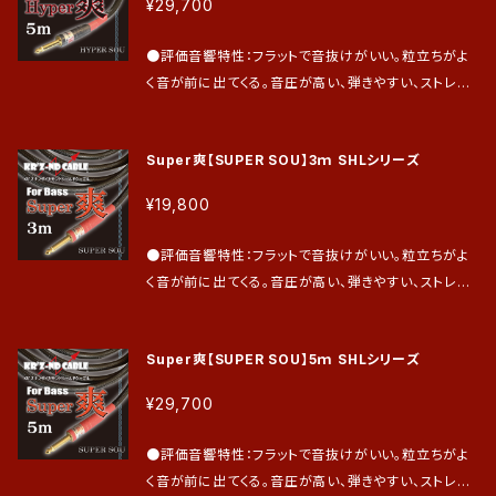
後、発送は最短2日、最長7日とさせて頂きます。 ●保
¥29,700
信号を減衰なく送電できます。 ●効果音域：主に低音
証期間は到着日より1年間。（前半の6ヵ月は過失によ
域から高音域（フルレンジ設計） ●芯線構造：芯線は銅
る不具合も無償で修理・交換致します。後半の6ヵ月は
●評価音響特性：フラットで音抜けがいい。粒立ちがよ
線をツイストしたものを使用。 ●シールド接続：アンバ
通常の保証とさせて頂きます。）
く音が前に出てくる。音圧が高い、弾きやすい、ストレス
ランス接続 ●評価が高い楽器：エレキギター、エレア
がない LINE入力にも適しておりインターフェースの入
コ、エレガット 、キーボード、エレキチェロ ●ご評価を
力レベルは高くデータ密度も濃く、ギターのもつ本来の
頂き、ご愛用頂いているプロギタリスト 今 剛 氏、丹波
Super爽【SUPER SOU】3ｍ SHLシリーズ
音が伝送できるため録音後の加工が楽。 エフェクター
博幸 氏、末松 一人 氏、土方隆行 氏、梶原順 氏、他多
からアンプまでの2次側にも力を発揮し、作った音の信
数 ●仕上げはプラグオーダー及びお支払い確認後に
¥19,800
号を減衰なく送電できます。 ●効果音域：主に低音域
実施致します。 その後、発送は最短2日、最長7日とさ
から高音域（フルレンジ設計） ●芯線構造：芯線は銅線
せて頂きます。 ●保証期間は到着日より1年間。（前半
●評価音響特性：フラットで音抜けがいい。粒立ちがよ
をツイストしたものを使用。 ●シールド接続：アンバラ
の6ヵ月は過失による不具合も無償で修理・交換致しま
く音が前に出てくる。音圧が高い、弾きやすい、ストレス
ンス接続 ●評価が高い楽器：エレキギター、エレアコ、
す。後半の6ヵ月は通常の保証とさせて頂きます。）
がない。LINE入力にも適しておりインターフェースの
エレガット 、キーボード、エレキチェロ他 ●ご評価を頂
入力レベルは高くデータ密度も濃く、ベースのもつ本来
き、ご愛用頂いているプロギタリスト 今 剛 氏、丹波 博
Super爽【SUPER SOU】5ｍ SHLシリーズ
の音が伝送できるため録音後の加工が楽。エフェクタ
幸 氏、末松 一人 氏、土方隆行 氏、梶原順 氏、他多数
ーからアンプまでの2次側にも力を発揮し、作った音の
●仕上げはプラグオーダー及びお支払い確認後に実
¥29,700
信号を減衰なく送電できます。最近はギタリストからも
施致します。 その後、発送は最短2日、最長7日とさせ
評価を得ています。 ●効果音域：主に低音域から中音
て頂きます。 ●保証期間は到着日より1年間。（前半の6
●評価音響特性：フラットで音抜けがいい。粒立ちがよ
域（ベース用にレンジ幅を設計） ●芯線構造：芯線は
ヵ月は過失による不具合も無償で修理・交換致します。
く音が前に出てくる。音圧が高い、弾きやすい、ストレス
銅線をツイストしたものを使用。 ●シールド接続：アン